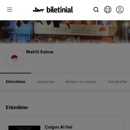
Mahfil Sahne
Etkinlikler
Hakkında
İletişim ve Ulaşım
Fotoğraflar
Etkinlikler
Çalgını Al Gel