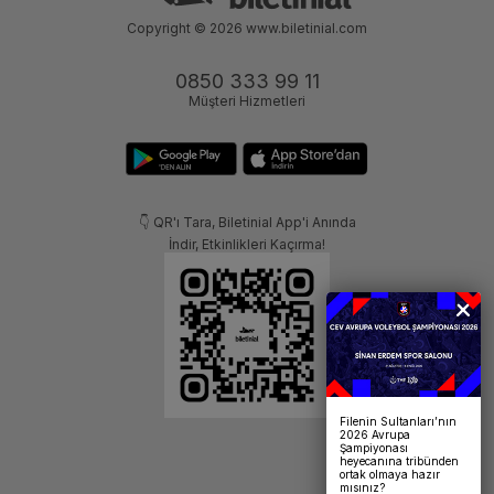
Copyright © 2026
www.biletinial.com
0850 333 99 11
Müşteri Hizmetleri
👇 QR'ı Tara, Biletinial App'i Anında
İndir, Etkinlikleri Kaçırma!
Filenin Sultanları’nın
2026 Avrupa
Şampiyonası
heyecanına tribünden
ortak olmaya hazır
mısınız?