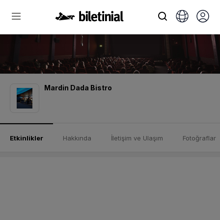
Mardin Dada Bistro
Etkinlikler
Hakkında
İletişim ve Ulaşım
Fotoğraflar