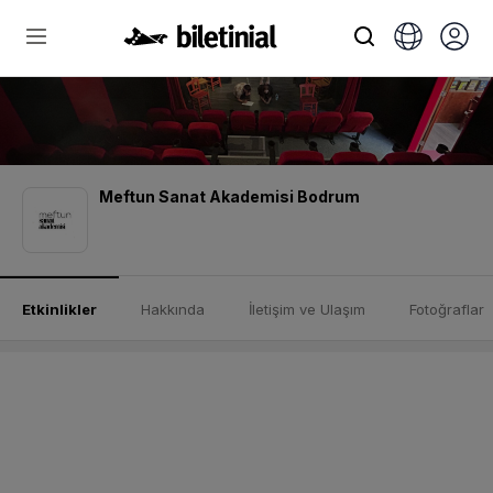
Meftun Sanat Akademisi Bodrum
Etkinlikler
Hakkında
İletişim ve Ulaşım
Fotoğraflar