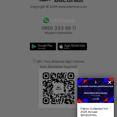
Copyright © 2026
www.biletinial.com
0850 333 99 11
Müşteri Hizmetleri
👇 QR'ı Tara, Biletinial App'i Anında
İndir, Etkinlikleri Kaçırma!
Filenin Sultanları’nın
2026 Avrupa
Şampiyonası