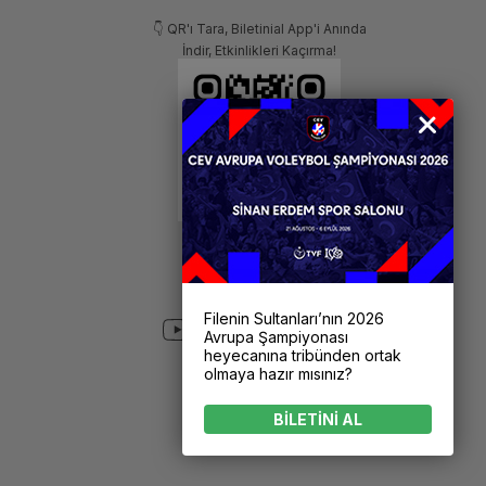
👇 QR'ı Tara, Biletinial App'i Anında
İndir, Etkinlikleri Kaçırma!
Filenin Sultanları’nın 2026
Avrupa Şampiyonası
heyecanına tribünden ortak
olmaya hazır mısınız?
BİLETİNİ AL