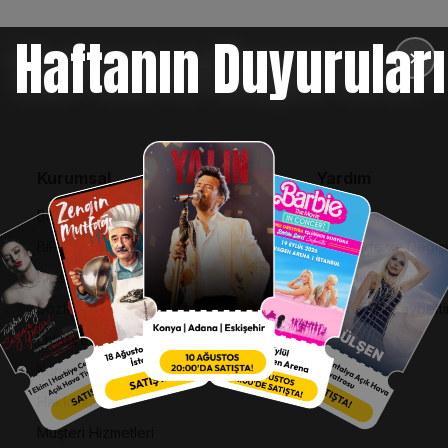
Haftanın Duyuruları
✕
Kurumsal
Yardım
Bilgi Toplumu Hizmetleri
SSS
BiPuan Kurallar & Koşullar
İptal, İade ve Değiş
Kişisel Verilerin Korunması
Nasıl Bilet Alınır
Sözleşme ve Politikalar
Biletinizi Mi Kaybetti
Entegre Yönetim Sistemi Politikası
Kurumsal Kimlik
Hakkımızda
Müşteri Hizmetleri