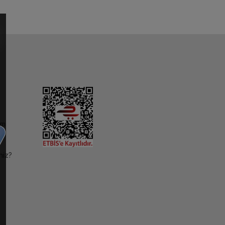
im
niz?