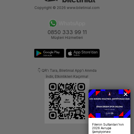
Copyright © 2026
www.biletinial.com
0850 333 99 11
Müşteri Hizmetleri
👇 QR'ı Tara, Biletinial App'i Anında
İndir, Etkinlikleri Kaçırma!
Filenin Sultanları’nın
2026 Avrupa
Şampiyonası