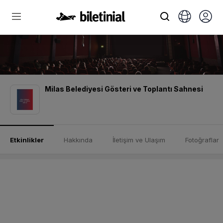
Milas Belediyesi Gösteri ve Toplantı Sahnesi
Etkinlikler
Hakkında
İletişim ve Ulaşım
Fotoğraflar