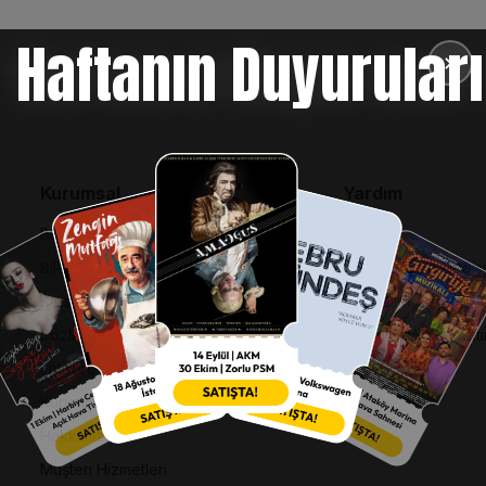
Haftanın Duyuruları
✕
Kurumsal
Yardım
Bilgi Toplumu Hizmetleri
SSS
BiPuan Kurallar & Koşullar
İptal, İade ve Değiş
Kişisel Verilerin Korunması
Nasıl Bilet Alınır
Sözleşme ve Politikalar
Biletinizi Mi Kaybetti
Entegre Yönetim Sistemi Politikası
Kurumsal Kimlik
Hakkımızda
Müşteri Hizmetleri