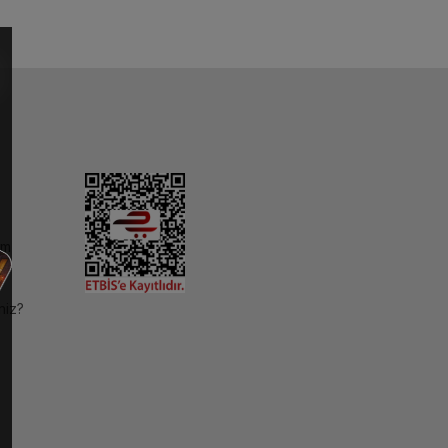
im
niz?