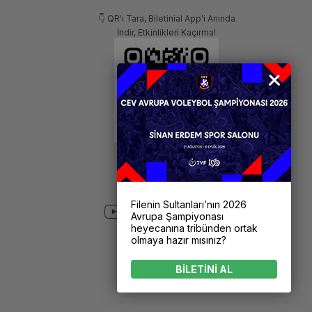
👇 QR'ı Tara, Biletinial App'i Anında
İndir, Etkinlikleri Kaçırma!
Filenin Sultanları’nın 2026
Avrupa Şampiyonası
heyecanına tribünden ortak
olmaya hazır mısınız?
BİLETİNİ AL