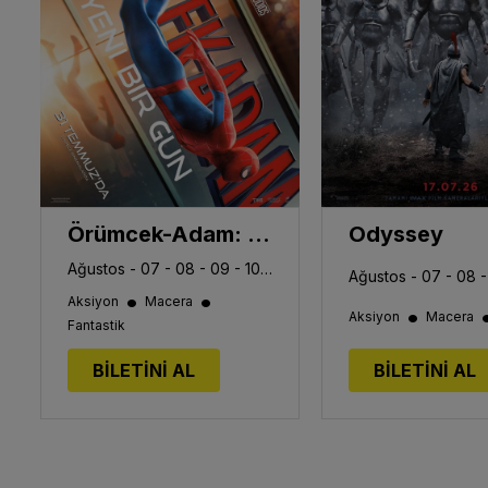
Örümcek-Adam: Yepyeni Bir Gün
Odyssey
Ağustos - 07 - 08 - 09 - 10 - 11 - 13
•
•
Aksiyon
Macera
•
Aksiyon
Macera
Fantastik
BİLETİNİ AL
BİLETİNİ AL