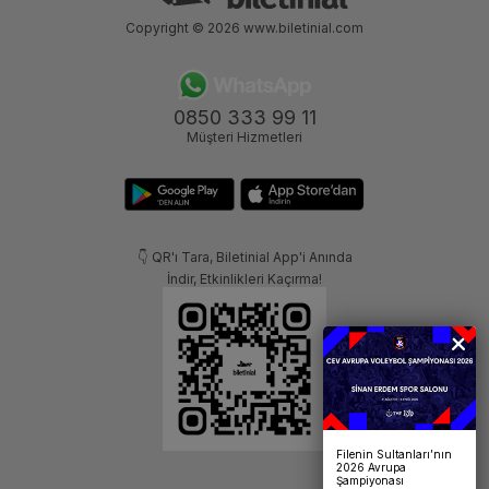
Copyright © 2026
www.biletinial.com
0850 333 99 11
Müşteri Hizmetleri
👇 QR'ı Tara, Biletinial App'i Anında
İndir, Etkinlikleri Kaçırma!
Filenin Sultanları’nın
2026 Avrupa
Şampiyonası