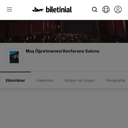
Muş Öğretmenevi Konferans Salonu
Etkinlikler
Hakkında
İletişim ve Ulaşım
Fotoğraflar