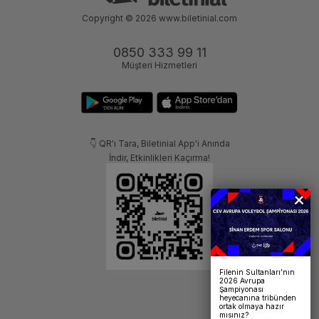
Copyright © 2026
www.biletinial.com
0850 333 99 11
Müşteri Hizmetleri
👇 QR'ı Tara, Biletinial App'i Anında
İndir, Etkinlikleri Kaçırma!
Filenin Sultanları’nın
2026 Avrupa
Şampiyonası
heyecanına tribünden
ortak olmaya hazır
mısınız?