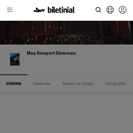
Muş Sineport Sineması
SİNEMA
Hakkında
İletişim ve Ulaşım
Fotoğraflar