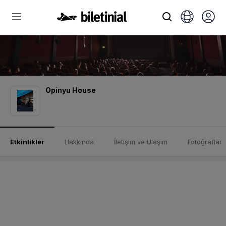
Opinyu House
Etkinlikler
Hakkında
İletişim ve Ulaşım
Fotoğraflar