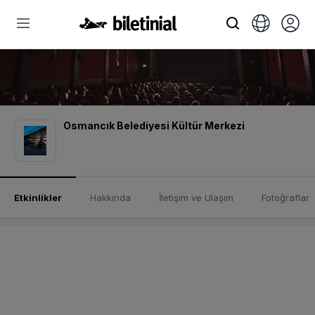
Osmancık Belediyesi Kültür Merkezi
Etkinlikler
Hakkında
İletişim ve Ulaşım
Fotoğraflar