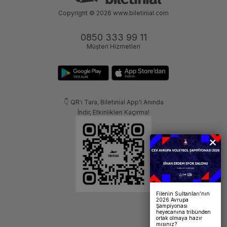
Copyright © 2026
www.biletinial.com
0850 333 99 11
Müşteri Hizmetleri
👇 QR'ı Tara, Biletinial App'i Anında
İndir, Etkinlikleri Kaçırma!
Filenin Sultanları’nın
2026 Avrupa
Şampiyonası
heyecanına tribünden
ortak olmaya hazır
mısınız?