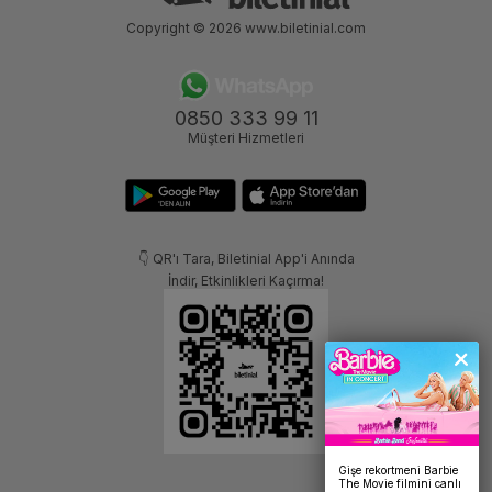
Copyright © 2026
www.biletinial.com
0850 333 99 11
Müşteri Hizmetleri
👇 QR'ı Tara, Biletinial App'i Anında
İndir, Etkinlikleri Kaçırma!
Gişe rekortmeni Barbie
The Movie filmini canlı