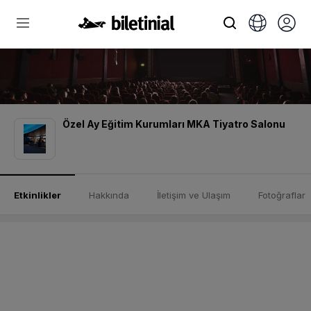
Özel Ay Eğitim Kurumları MKA Tiyatro Salonu
Etkinlikler
Hakkında
İletişim ve Ulaşım
Fotoğraflar