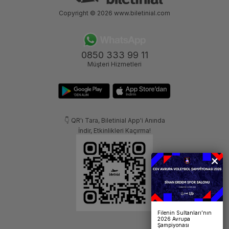
Copyright © 2026
www.biletinial.com
0850 333 99 11
Müşteri Hizmetleri
👇 QR'ı Tara, Biletinial App'i Anında
İndir, Etkinlikleri Kaçırma!
Filenin Sultanları’nın
2026 Avrupa
Şampiyonası