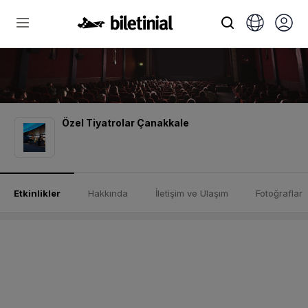
Özel Tiyatrolar Çanakkale
Etkinlikler
Hakkında
İletişim ve Ulaşım
Fotoğraflar