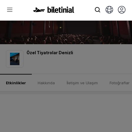
Özel Tiyatrolar Denizli
Etkinlikler
Hakkında
İletişim ve Ulaşım
Fotoğraflar