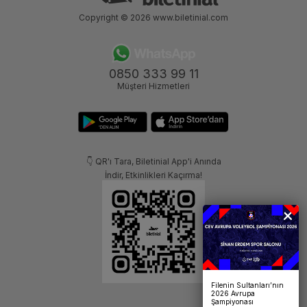
Copyright © 2026
www.biletinial.com
0850 333 99 11
Müşteri Hizmetleri
👇 QR'ı Tara, Biletinial App'i Anında
İndir, Etkinlikleri Kaçırma!
Filenin Sultanları’nın
2026 Avrupa
Şampiyonası