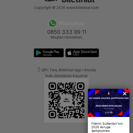
Copyright © 2026
www.biletinial.com
0850 333 99 11
Müşteri Hizmetleri
👇 QR'ı Tara, Biletinial App'i Anında
İndir, Etkinlikleri Kaçırma!
Filenin Sultanları’nın
2026 Avrupa
Şampiyonası