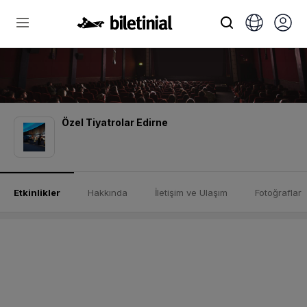
Özel Tiyatrolar Edirne
Etkinlikler
Hakkında
İletişim ve Ulaşım
Fotoğraflar