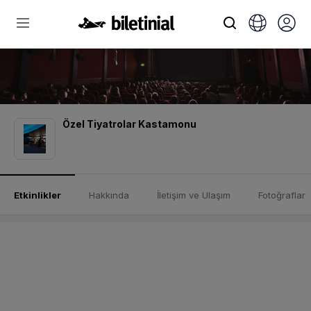
Özel Tiyatrolar Kastamonu
Etkinlikler
Hakkında
İletişim ve Ulaşım
Fotoğraflar