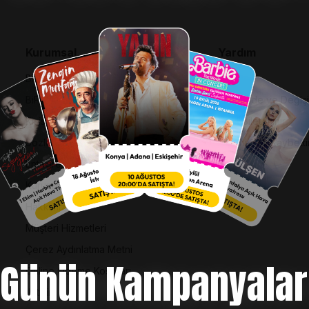
Kurumsal
Yardım
Bilgi Toplumu Hizmetleri
SSS
BiPuan Kurallar & Koşullar
İptal, İade ve Değiş
Kişisel Verilerin Korunması
Nasıl Bilet Alınır
Sözleşme ve Politikalar
Biletinizi Mi Kaybetti
Entegre Yönetim Sistemi Politikası
Kurumsal Kimlik
Hakkımızda
Müşteri Hizmetleri
Çerez Aydınlatma Metni
Günün Kampanyalar
Online Ödeme Koşulları
İletişim