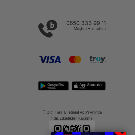
0850 333 99 11
Müşteri Hizmetleri
👇 QR'ı Tara, Biletinial App'i Anında
İndir, Etkinlikleri Kaçırma!