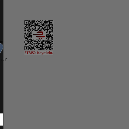
im
niz?
ı