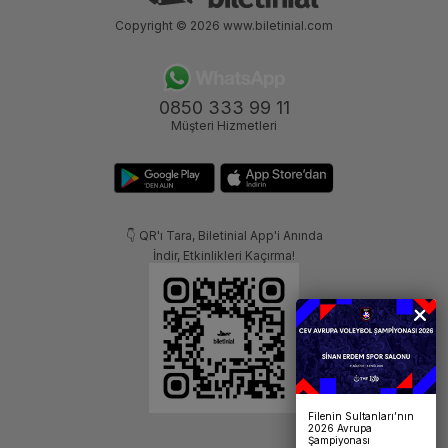
Copyright © 2026
www.biletinial.com
0850 333 99 11
Müşteri Hizmetleri
👇 QR'ı Tara, Biletinial App'i Anında
İndir, Etkinlikleri Kaçırma!
Filenin Sultanları’nın
2026 Avrupa
Şampiyonası