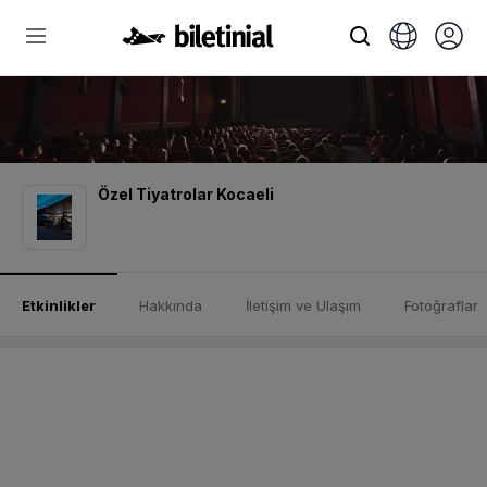
Özel Tiyatrolar Kocaeli
Etkinlikler
Hakkında
İletişim ve Ulaşım
Fotoğraflar