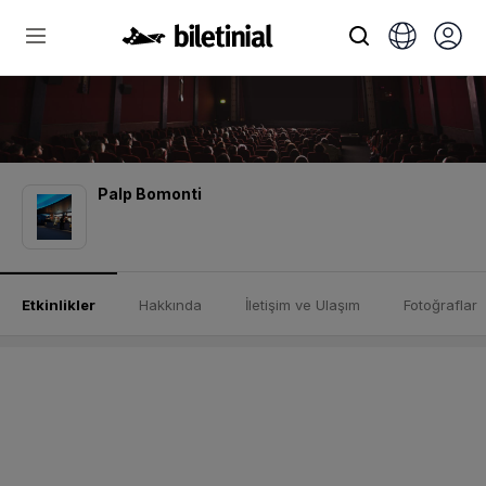
Palp Bomonti
Etkinlikler
Hakkında
İletişim ve Ulaşım
Fotoğraflar