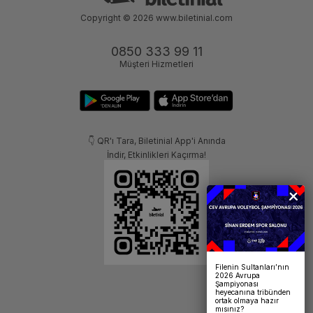
Copyright © 2026
www.biletinial.com
0850 333 99 11
Müşteri Hizmetleri
👇 QR'ı Tara, Biletinial App'i Anında
İndir, Etkinlikleri Kaçırma!
Filenin Sultanları’nın
2026 Avrupa
Şampiyonası
heyecanına tribünden
ortak olmaya hazır
mısınız?