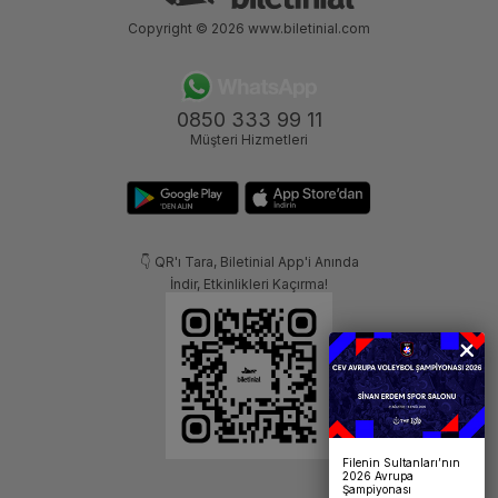
Copyright © 2026
www.biletinial.com
0850 333 99 11
Müşteri Hizmetleri
👇 QR'ı Tara, Biletinial App'i Anında
İndir, Etkinlikleri Kaçırma!
Filenin Sultanları’nın
2026 Avrupa
Şampiyonası