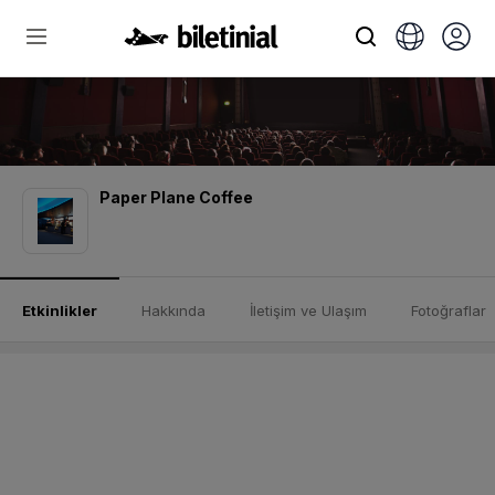
Paper Plane Coffee
Etkinlikler
Hakkında
İletişim ve Ulaşım
Fotoğraflar