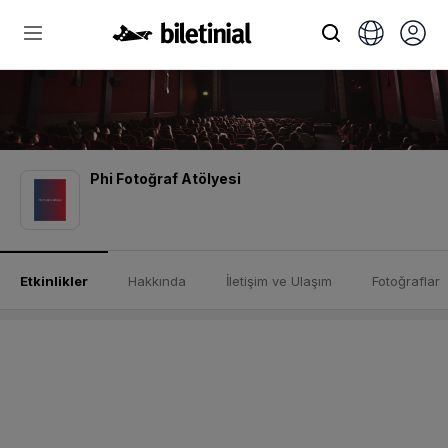
Phi Fotoğraf Atölyesi
Etkinlikler
Hakkında
İletişim ve Ulaşım
Fotoğraflar