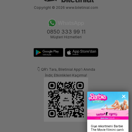
Copyright © 2026
www.biletinial.com
0850 333 99 11
Müşteri Hizmetleri
👇 QR'ı Tara, Biletinial App'i Anında
İndir, Etkinlikleri Kaçırma!
Gişe rekortmeni Barbie
The Movie filmini canlı