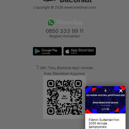
Copyright © 2026
www.biletinial.com
0850 333 99 11
Müşteri Hizmetleri
👇 QR'ı Tara, Biletinial App'i Anında
İndir, Etkinlikleri Kaçırma!
Filenin Sultanları’nın
2026 Avrupa
Şampiyonası