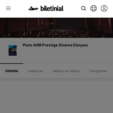
Plato AVM Prestige Sinema Dünyası
SİNEMA
Hakkında
İletişim ve Ulaşım
Fotoğraflar