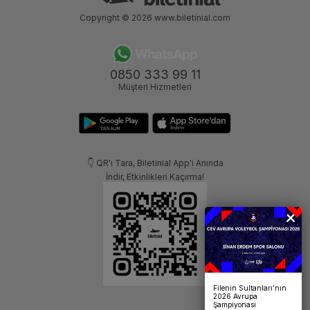
Copyright © 2026
www.biletinial.com
0850 333 99 11
Müşteri Hizmetleri
👇 QR'ı Tara, Biletinial App'i Anında
İndir, Etkinlikleri Kaçırma!
Filenin Sultanları’nın
2026 Avrupa
Şampiyonası