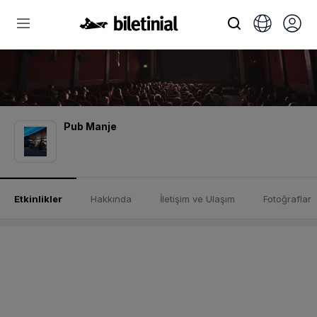
Pub Manje
Etkinlikler
Hakkında
İletişim ve Ulaşım
Fotoğraflar