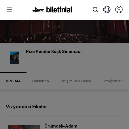
Rize Pembe Köşk Sineması
SİNEMA
Hakkında
İletişim ve Ulaşım
Fotoğraflar
Vizyondaki Filmler
Örümcek-Adam: