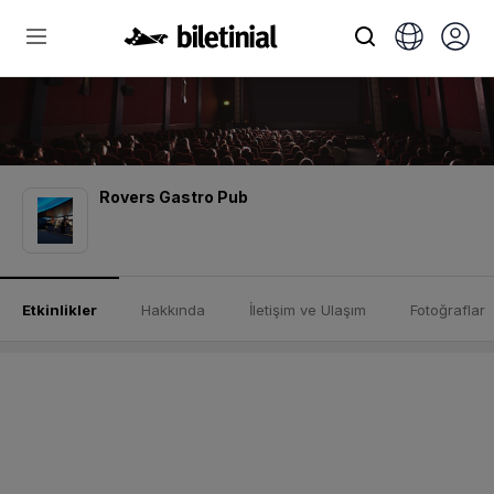
Rovers Gastro Pub
Etkinlikler
Hakkında
İletişim ve Ulaşım
Fotoğraflar