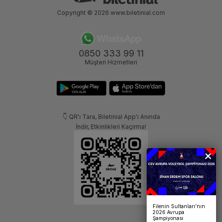
Copyright © 2026
www.biletinial.com
0850 333 99 11
Müşteri Hizmetleri
👇 QR'ı Tara, Biletinial App'i Anında
İndir, Etkinlikleri Kaçırma!
Filenin Sultanları’nın
2026 Avrupa
Şampiyonası