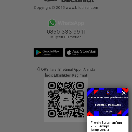
Copyright © 2026
www.biletinial.com
0850 333 99 11
Müşteri Hizmetleri
👇 QR'ı Tara, Biletinial App'i Anında
İndir, Etkinlikleri Kaçırma!
Filenin Sultanları’nın
2026 Avrupa
Şampiyonası