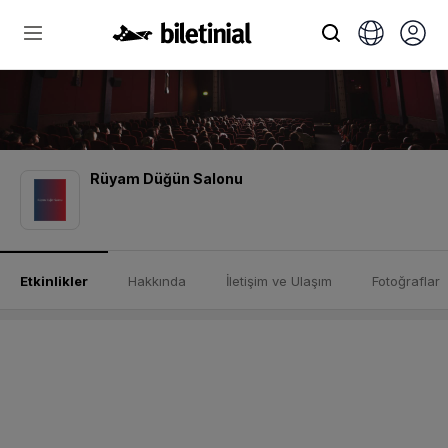
Rüyam Düğün Salonu
Etkinlikler
Hakkında
İletişim ve Ulaşım
Fotoğraflar