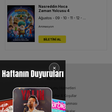
Nasreddin Hoca
Zaman Yolcusu 4
Ağustos - 09 - 10 - 11 - 12 - 13
Animasyon
BİLETİNİ AL
✕
Haftanın Duyuruları
Kurumsal
Bilgi Toplumu Hizmetleri
BiPuan Kurallar & Koşullar
Kişisel Verilerin Korunması
Sözleşme ve Politikalar