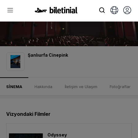
Şanlıurfa Cinepink
SİNEMA
Hakkında
İletişim ve Ulaşım
Fotoğraflar
Vizyondaki Filmler
Odyssey