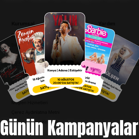
Kurumsal
Yardım
Bilgi Toplumu Hizmetleri
SSS
BiPuan Kurallar & Koşullar
İptal, İade ve Değiş
Kişisel Verilerin Korunması
Nasıl Bilet Alınır
Sözleşme ve Politikalar
Biletinizi Mi Kaybetti
Entegre Yönetim Sistemi Politikası
Kurumsal Kimlik
Hakkımızda
Müşteri Hizmetleri
Çerez Aydınlatma Metni
Günün Kampanyalar
Online Ödeme Koşulları
İletişim