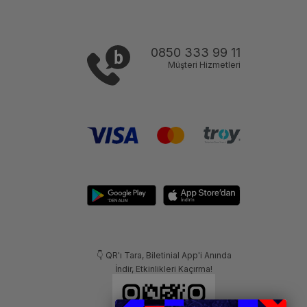
0850 333 99 11
Müşteri Hizmetleri
👇 QR'ı Tara, Biletinial App'i Anında
İndir, Etkinlikleri Kaçırma!