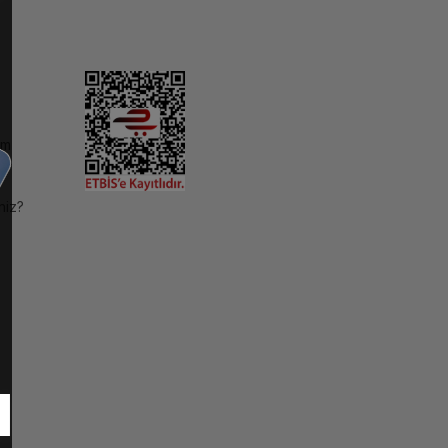
im
niz?
ı