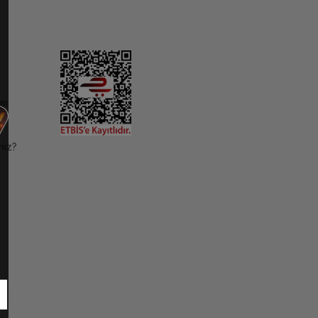
im
niz?
ı