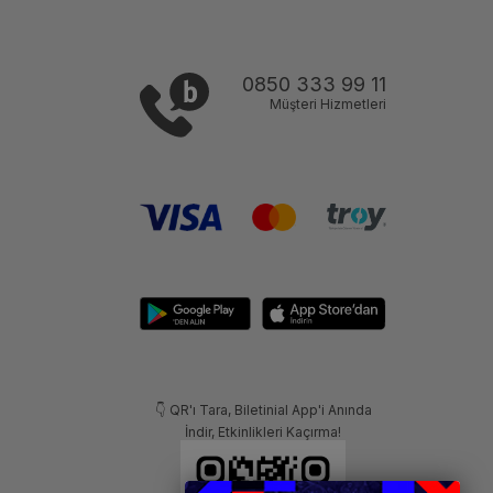
0850 333 99 11
Müşteri Hizmetleri
👇 QR'ı Tara, Biletinial App'i Anında
İndir, Etkinlikleri Kaçırma!