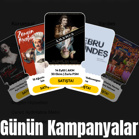
Kurumsal
Yardım
Bilgi Toplumu Hizmetleri
SSS
BiPuan Kurallar & Koşullar
İptal, İade ve Değiş
Kişisel Verilerin Korunması
Nasıl Bilet Alınır
Sözleşme ve Politikalar
Biletinizi Mi Kaybetti
Entegre Yönetim Sistemi Politikası
Kurumsal Kimlik
Hakkımızda
Müşteri Hizmetleri
Çerez Aydınlatma Metni
Günün Kampanyalar
Online Ödeme Koşulları
İletişim