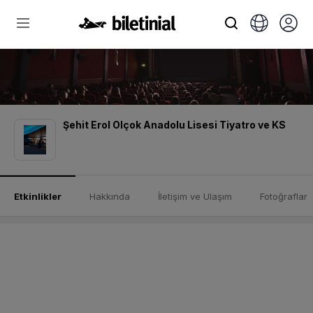
Şehit Erol Olçok Anadolu Lisesi Tiyatro ve KS
Etkinlikler
Hakkında
İletişim ve Ulaşım
Fotoğraflar