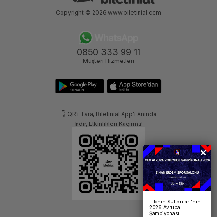
Copyright © 2026
www.biletinial.com
0850 333 99 11
Müşteri Hizmetleri
👇 QR'ı Tara, Biletinial App'i Anında
İndir, Etkinlikleri Kaçırma!
Filenin Sultanları’nın
2026 Avrupa
Şampiyonası