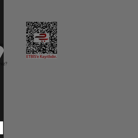
im
niz?
ı