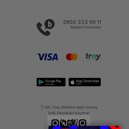
0850 333 99 11
Müşteri Hizmetleri
👇 QR'ı Tara, Biletinial App'i Anında
İndir, Etkinlikleri Kaçırma!