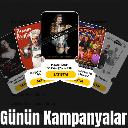
Kurumsal
Yardım
Bilgi Toplumu Hizmetleri
SSS
BiPuan Kurallar & Koşullar
İptal, İade ve Değiş
Kişisel Verilerin Korunması
Nasıl Bilet Alınır
Sözleşme ve Politikalar
Biletinizi Mi Kaybetti
Entegre Yönetim Sistemi Politikası
Kurumsal Kimlik
Hakkımızda
Müşteri Hizmetleri
Çerez Aydınlatma Metni
Günün Kampanyalar
Online Ödeme Koşulları
İletişim