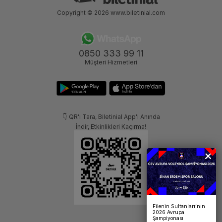
Copyright © 2026
www.biletinial.com
0850 333 99 11
Müşteri Hizmetleri
👇 QR'ı Tara, Biletinial App'i Anında
İndir, Etkinlikleri Kaçırma!
Filenin Sultanları’nın
2026 Avrupa
Şampiyonası