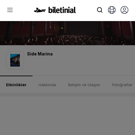
Side Marina
Etkinlikler
Hakkında
İletişim ve Ulaşım
Fotoğraflar