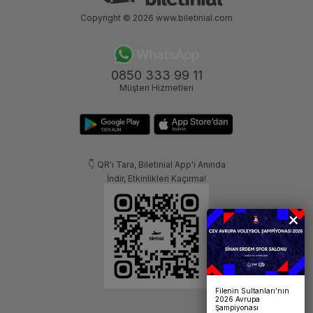
Copyright © 2026
www.biletinial.com
0850 333 99 11
Müşteri Hizmetleri
👇 QR'ı Tara, Biletinial App'i Anında
İndir, Etkinlikleri Kaçırma!
Filenin Sultanları’nın
2026 Avrupa
Şampiyonası