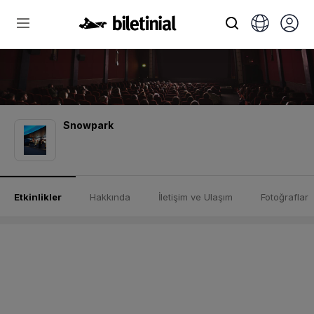
Snowpark
Etkinlikler
Hakkında
İletişim ve Ulaşım
Fotoğraflar