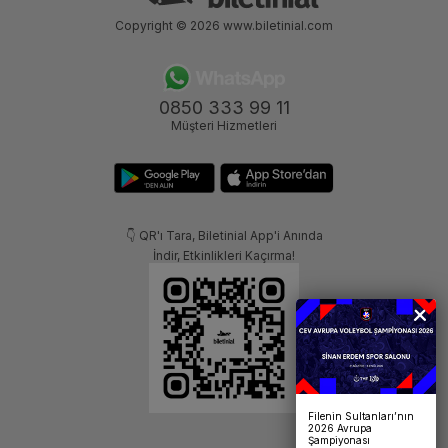
Copyright © 2026
www.biletinial.com
0850 333 99 11
Müşteri Hizmetleri
👇 QR'ı Tara, Biletinial App'i Anında
İndir, Etkinlikleri Kaçırma!
Filenin Sultanları’nın
2026 Avrupa
Şampiyonası