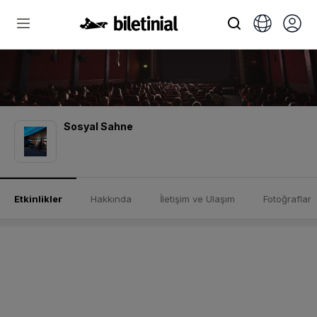
Sosyal Sahne
Etkinlikler
Hakkında
İletişim ve Ulaşım
Fotoğraflar