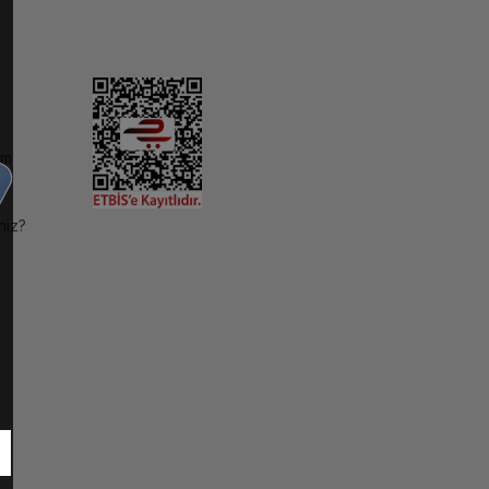
im
niz?
ı