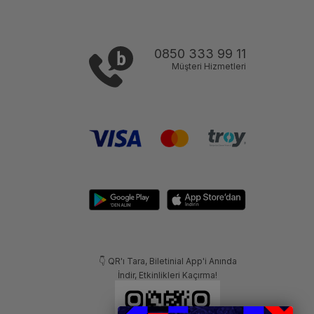
0850 333 99 11
Müşteri Hizmetleri
👇 QR'ı Tara, Biletinial App'i Anında
İndir, Etkinlikleri Kaçırma!