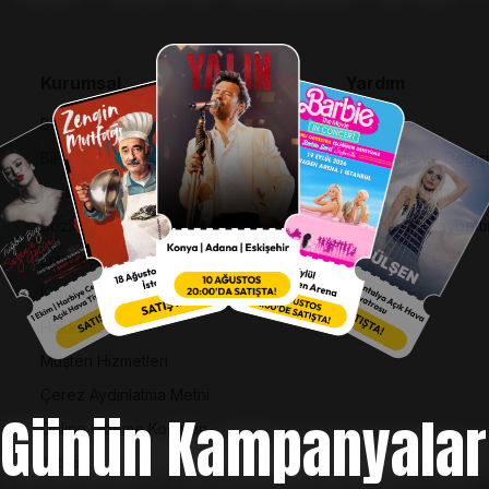
Kurumsal
Yardım
Bilgi Toplumu Hizmetleri
SSS
BiPuan Kurallar & Koşullar
İptal, İade ve Değiş
Kişisel Verilerin Korunması
Nasıl Bilet Alınır
Sözleşme ve Politikalar
Biletinizi Mi Kaybetti
Entegre Yönetim Sistemi Politikası
Kurumsal Kimlik
Hakkımızda
Müşteri Hizmetleri
Çerez Aydınlatma Metni
Günün Kampanyalar
Online Ödeme Koşulları
İletişim