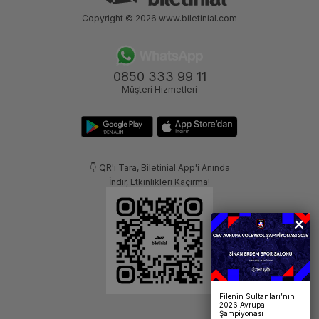
Copyright © 2026
www.biletinial.com
0850 333 99 11
Müşteri Hizmetleri
👇 QR'ı Tara, Biletinial App'i Anında
İndir, Etkinlikleri Kaçırma!
Filenin Sultanları’nın
2026 Avrupa
Şampiyonası