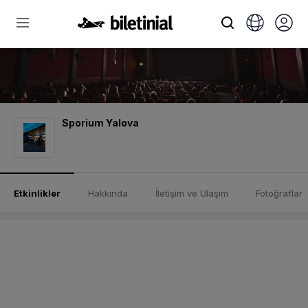
Sporium Yalova
Etkinlikler
Hakkında
İletişim ve Ulaşım
Fotoğraflar