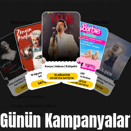
Kurumsal
Yardım
Bilgi Toplumu Hizmetleri
SSS
BiPuan Kurallar & Koşullar
İptal, İade ve Değiş
Kişisel Verilerin Korunması
Nasıl Bilet Alınır
Sözleşme ve Politikalar
Biletinizi Mi Kaybetti
Entegre Yönetim Sistemi Politikası
Kurumsal Kimlik
Hakkımızda
Müşteri Hizmetleri
Çerez Aydınlatma Metni
Günün Kampanyalar
Online Ödeme Koşulları
İletişim