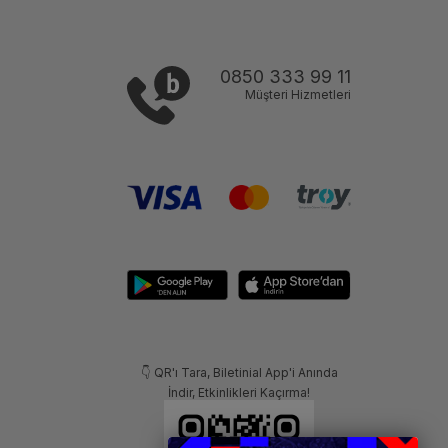
0850 333 99 11
Müşteri Hizmetleri
👇 QR'ı Tara, Biletinial App'i Anında
İndir, Etkinlikleri Kaçırma!