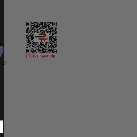
im
niz?
ı