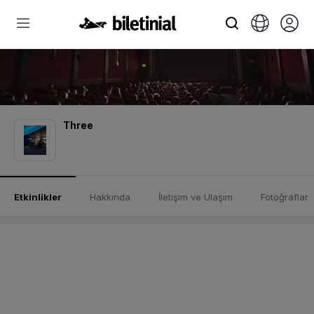
Three
Etkinlikler
Hakkında
İletişim ve Ulaşım
Fotoğraflar