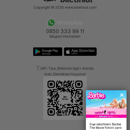
Copyright © 2026
www.biletinial.com
0850 333 99 11
Müşteri Hizmetleri
👇 QR'ı Tara, Biletinial App'i Anında
İndir, Etkinlikleri Kaçırma!
Gişe rekortmeni Barbie
The Movie filmini canlı