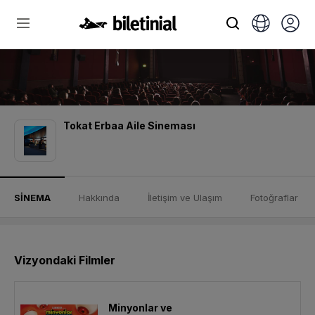
Tokat Erbaa Aile Sineması
SİNEMA
Hakkında
İletişim ve Ulaşım
Fotoğraflar
Vizyondaki Filmler
Minyonlar ve