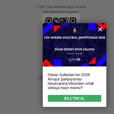
👇 QR'ı Tara, Biletinial App'i Anında
İndir, Etkinlikleri Kaçırma!
Filenin Sultanları’nın 2026
Avrupa Şampiyonası
heyecanına tribünden ortak
olmaya hazır mısınız?
BİLETİNİ AL