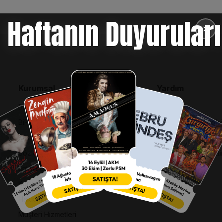
Haftanın Duyuruları
✕
Kurumsal
Yardım
Bilgi Toplumu Hizmetleri
SSS
BiPuan Kurallar & Koşullar
İptal, İade ve Değiş
Kişisel Verilerin Korunması
Nasıl Bilet Alınır
Sözleşme ve Politikalar
Biletinizi Mi Kaybetti
Entegre Yönetim Sistemi Politikası
Kurumsal Kimlik
Hakkımızda
Müşteri Hizmetleri