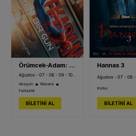
Örümcek-Adam: Yepyeni Bir Gün
Hannas 3
Ağustos - 07 - 08 - 09 - 10 - 11 - 12 - 13
•
•
Aksiyon
Macera
Korku
Fantastik
BİLETİNİ AL
BİLETİNİ AL