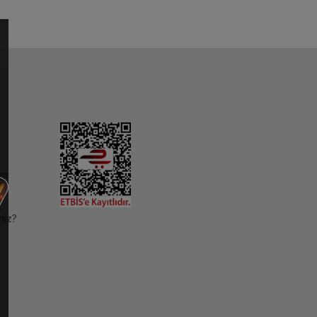
im
niz?