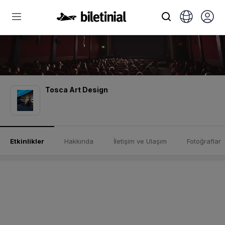
Tosca Art Design
Etkinlikler
Hakkında
İletişim ve Ulaşım
Fotoğraflar