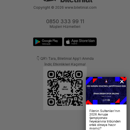
Copyright © 2026
www.biletinial.com
0850 333 99 11
Müşteri Hizmetleri
👇 QR'ı Tara, Biletinial App'i Anında
İndir, Etkinlikleri Kaçırma!
Filenin Sultanları’nın
2026 Avrupa
Şampiyonası
heyecanına tribünden
ortak olmaya hazır
mısınız?