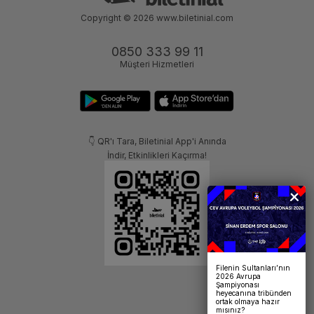
Copyright © 2026
www.biletinial.com
0850 333 99 11
Müşteri Hizmetleri
👇 QR'ı Tara, Biletinial App'i Anında
İndir, Etkinlikleri Kaçırma!
Filenin Sultanları’nın
2026 Avrupa
Şampiyonası
heyecanına tribünden
ortak olmaya hazır
mısınız?