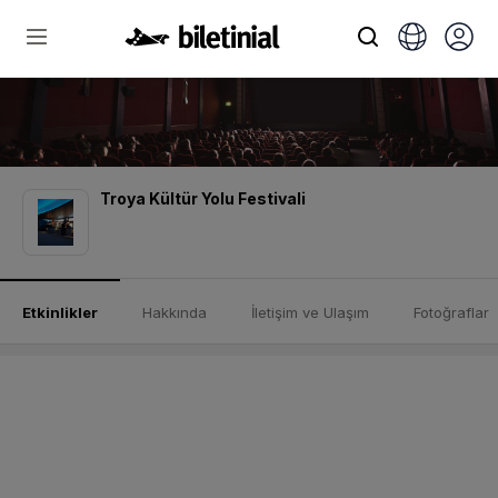
Troya Kültür Yolu Festivali
Etkinlikler
Hakkında
İletişim ve Ulaşım
Fotoğraflar