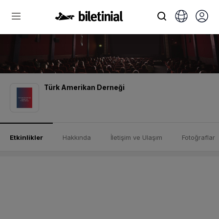
Türk Amerikan Derneği
Etkinlikler
Hakkında
İletişim ve Ulaşım
Fotoğraflar