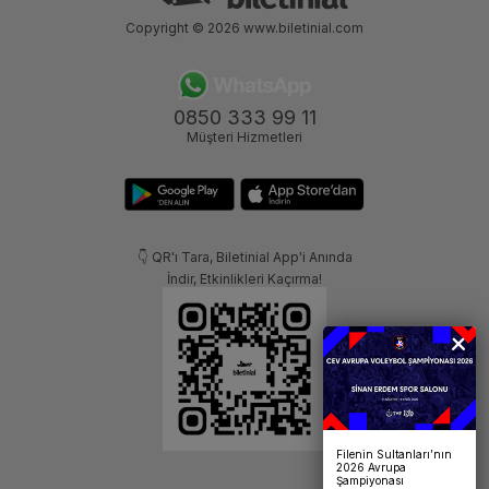
Copyright © 2026
www.biletinial.com
0850 333 99 11
Müşteri Hizmetleri
👇 QR'ı Tara, Biletinial App'i Anında
İndir, Etkinlikleri Kaçırma!
Filenin Sultanları’nın
2026 Avrupa
Şampiyonası