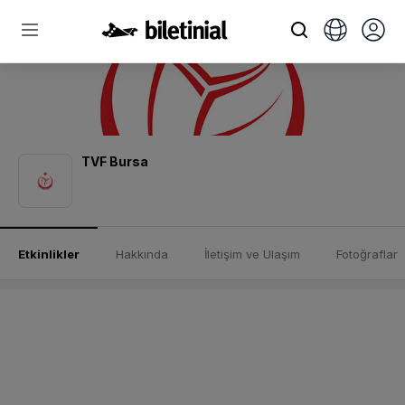
TVF Bursa
Etkinlikler
Hakkında
İletişim ve Ulaşım
Fotoğraflar