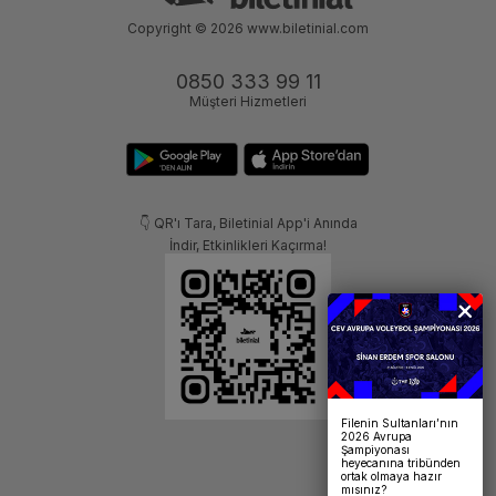
Copyright © 2026
www.biletinial.com
0850 333 99 11
Müşteri Hizmetleri
👇 QR'ı Tara, Biletinial App'i Anında
İndir, Etkinlikleri Kaçırma!
Filenin Sultanları’nın
2026 Avrupa
Şampiyonası
heyecanına tribünden
ortak olmaya hazır
mısınız?