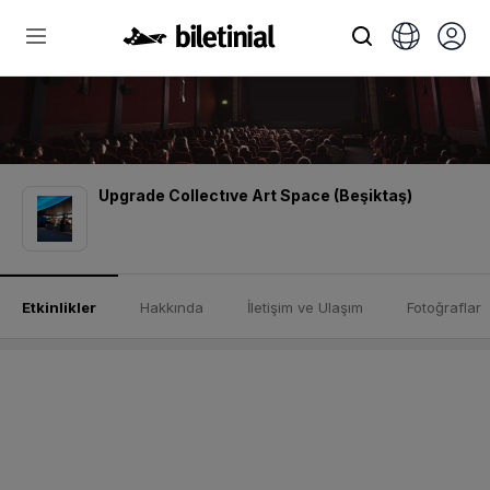
Upgrade Collectıve Art Space (Beşiktaş)
Etkinlikler
Hakkında
İletişim ve Ulaşım
Fotoğraflar