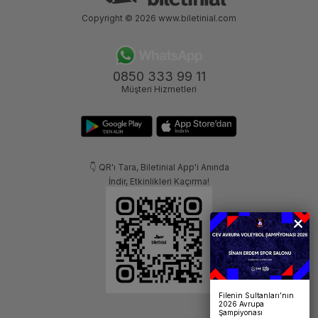
Copyright © 2026
www.biletinial.com
0850 333 99 11
Müşteri Hizmetleri
👇 QR'ı Tara, Biletinial App'i Anında
İndir, Etkinlikleri Kaçırma!
Filenin Sultanları’nın
2026 Avrupa
Şampiyonası