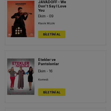
JAVADOFF - We
Don't Say I Love
You
Ekim - 09
Klasik Müzik
BİLETİNİ AL
Etekler ve
Pantolonlar
Ekim - 16
Komedi
BİLETİNİ AL