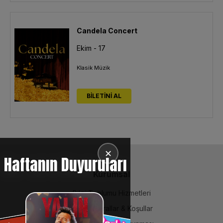
Candela Concert
Ekim - 17
Klasik Müzik
BİLETİNİ AL
✕
Haftanın Duyuruları
Kurumsal
Bilgi Toplumu Hizmetleri
BiPuan Kurallar & Koşullar