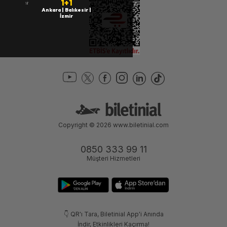
1+1
İstanbul | İzmir
Ankara | Balıkesir |
İzmir
Copyright © 2026
www.biletinial.com
0850 333 99 11
Müşteri Hizmetleri
👇 QR'ı Tara, Biletinial App'i Anında
İndir, Etkinlikleri Kaçırma!