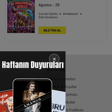
Ağustos - 29
•
•
Çocuk Oyunu
Animasyon
Sirk Gösterisi
BİLETİNİ AL
✕
Haftanın Duyuruları
Kurumsal
Bilgi Toplumu Hizmetleri
BiPuan Kurallar & Koşullar
Kişisel Verilerin Korunması
Sözleşme ve Politikalar
Entegre Yönetim Sistemi Politikası