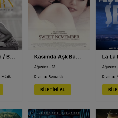
A Star Is Born / Bir Yıldız Doğuyor
Kasımda Aşk Başkadır / Sweet November
Ağustos - 13
Ağustos 
•
•
•
Müzik
Dram
Romantik
Dram
BİLETİNİ AL
BİLE