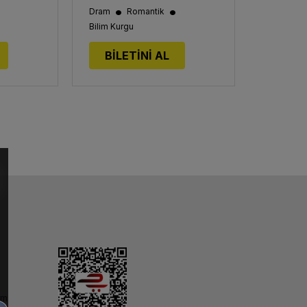
•
•
Dram
Romantik
Bilim Kurgu
BİLETİNİ AL
im