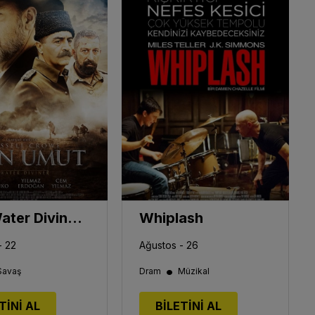
The Water Diviner / Son Umut
Whiplash
- 22
Ağustos - 26
•
Savaş
Dram
Müzikal
TİNİ AL
BİLETİNİ AL