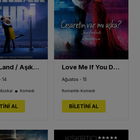
La La Land / Aşıklar Şehri
Love Me If You Dare / Cesaretin Var Mı Aşka?
- 14
Ağustos - 15
•
Müzikal
Komedi
Romantik-Komedi
TİNİ AL
BİLETİNİ AL