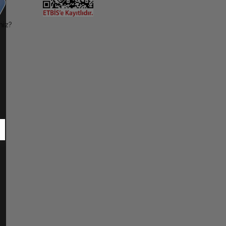
niz?
ı