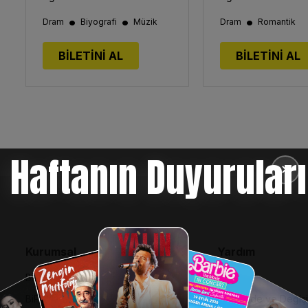
•
•
•
Dram
Biyografi
Müzik
Dram
Romantik
BİLETİNİ AL
BİLETİNİ AL
Haftanın Duyuruları
✕
Kurumsal
Yardım
Bilgi Toplumu Hizmetleri
SSS
BiPuan Kurallar & Koşullar
İptal, İade ve Değiş