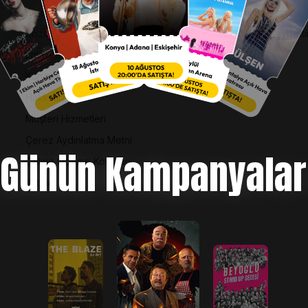
Kişisel Verilerin Korunması
Nasıl Bilet Alınır
Sözleşme ve Politikalar
Biletinizi Mi Kaybetti
Entegre Yönetim Sistemi Politikası
Kurumsal Kimlik
Hakkımızda
Müşteri Hizmetleri
Çerez Aydınlatma Metni
Günün Kampanyalar
Online Ödeme Koşulları
İletişim