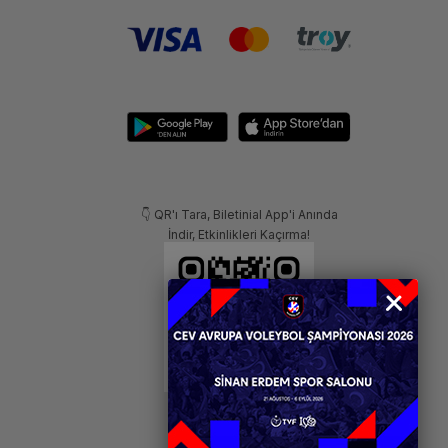
👇 QR'ı Tara, Biletinial App'i Anında
İndir, Etkinlikleri Kaçırma!