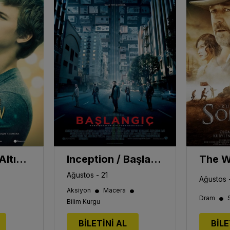
Aynı Yıldızın Altında / The Fault in our Stars
Inception / Başlangıç
Ağustos - 21
Ağustos 
•
•
Aksiyon
Macera
•
Dram
Bilim Kurgu
BİLETİNİ AL
BİLE