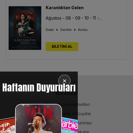
Karanlıktan Gelen
Ağustos - 08 - 09 - 10 - 11 - 13
•
•
Dram
Gerilim
Korku
BİLETİNİ AL
✕
Haftanın Duyuruları
Kurumsal
Bilgi Toplumu Hizmetleri
BiPuan Kurallar & Koşullar
Kişisel Verilerin Korunması
Sözleşme ve Politikalar