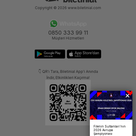
Copyright © 2026
www.biletinial.com
0850 333 99 11
Müşteri Hizmetleri
👇 QR'ı Tara, Biletinial App'i Anında
İndir, Etkinlikleri Kaçırma!
Filenin Sultanları’nın
2026 Avrupa
Şampiyonası