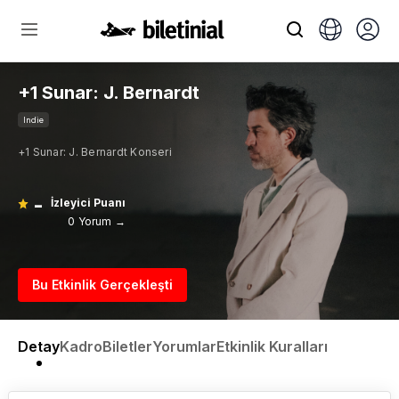
+1 Sunar: J. Bernardt
Indie
+1 Sunar: J. Bernardt Konseri
-
İzleyici Puanı
0 Yorum →
Bu Etkinlik Gerçekleşti
Detay
Kadro
Biletler
Yorumlar
Etkinlik Kuralları