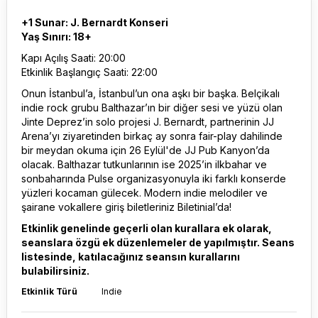
+1 Sunar: J. Bernardt Konseri
Yaş Sınırı: 18+
Kapı Açılış Saati: 20:00
Etkinlik Başlangıç Saati: 22:00
Onun İstanbul’a, İstanbul’un ona aşkı bir başka. Belçikalı
indie rock grubu Balthazar’ın bir diğer sesi ve yüzü olan
Jinte Deprez’in solo projesi J. Bernardt, partnerinin JJ
Arena’yı ziyaretinden birkaç ay sonra fair-play dahilinde
bir meydan okuma için 26 Eylül'de JJ Pub Kanyon’da
olacak. Balthazar tutkunlarının ise 2025’in ilkbahar ve
sonbaharında Pulse organizasyonuyla iki farklı konserde
yüzleri kocaman gülecek. Modern indie melodiler ve
şairane vokallere giriş biletleriniz Biletinial’da!
Etkinlik genelinde geçerli olan kurallara ek olarak,
seanslara özgü ek düzenlemeler de yapılmıştır. Seans
listesinde, katılacağınız seansın kurallarını
bulabilirsiniz.
Etkinlik Türü
Indie